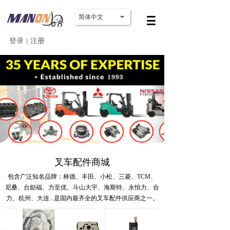
简体中文
登录
|
注册
叉车配件商城
包含广泛知名品牌：林德、丰田、小松、三菱、TCM、
尼桑、台励福、力至优、斗山大宇、海斯特、永恒力、合
力、杭州、大连...
是国内最齐全的叉车配件供应商之一。