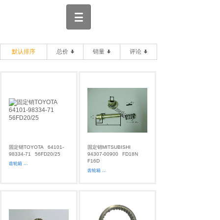
默认排序
总价
销量
评论
固定销TOYOTA
64101-
固定销MITSUBISHI
98334-71
56FD20/25
94307-00900
FD18N
F16D
齿轮箱
...
齿轮箱
...