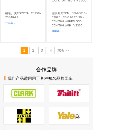
磁吸开关TOYOTA
28150-
磁吸开关TCM
BN-1C010-
23440-71
63020
FD.G20.25.30－
C6H.T6H.W6HFD.G30-
分电器
...
C6H.T6H.W6H
V3300
分电器
...
1
2
3
4
末页 >>
合作品牌
我们产品适用用于各种知名品牌叉车