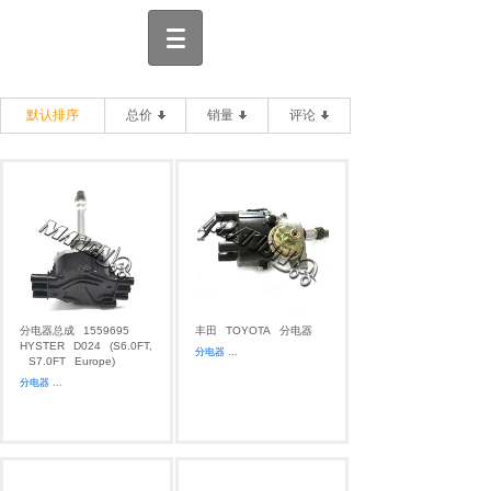
默认排序
总价
销量
评论
分电器总成
1559695
丰田
TOYOTA
分电器
HYSTER
D024
(S6.0FT,
分电器
...
S7.0FT
Europe)
分电器
...