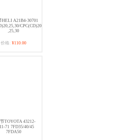
ELI A21B4-30701
)20,25,30/CPC(CD)20
,25,30
价格:
¥110.00
TOYOTA 43212-
11-71 7FD35/40/45
7FDA50