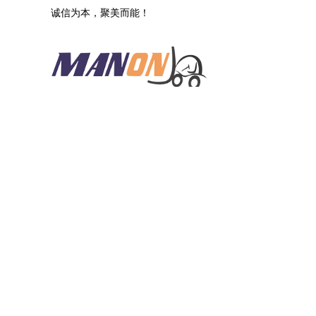
​诚信为本，聚美而能​！
首页