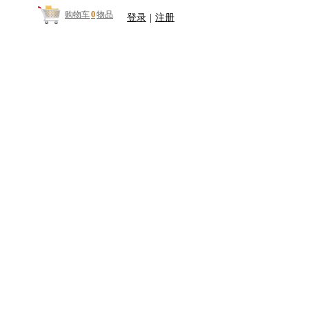
购物车
0
物品
登录
|
注册
文
叉车
二手叉车
叉车维修与租赁