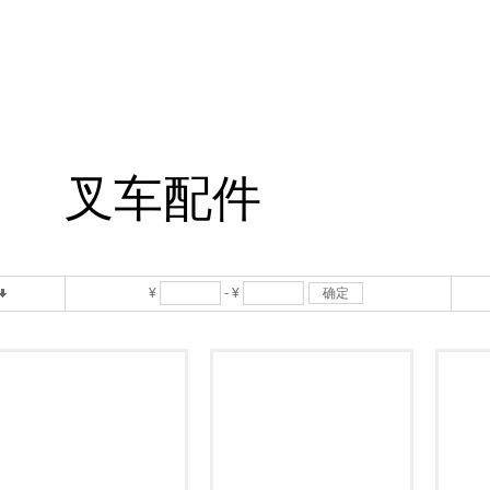
叉车配件
¥
-
¥
确定