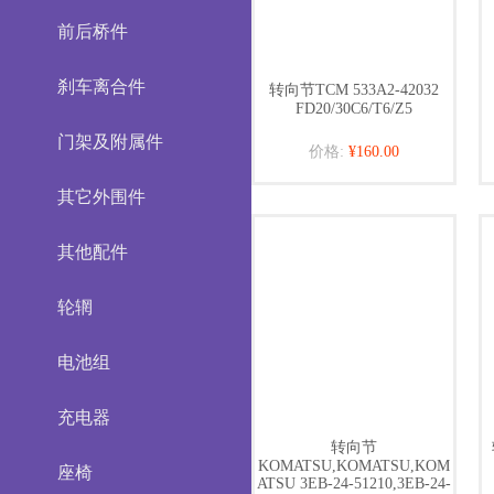
前后桥件
刹车离合件
转向节TCM 533A2-42032
FD20/30C6/T6/Z5
门架及附属件
价格:
¥160.00
其它外围件
其他配件
轮辋
电池组
充电器
转向节
KOMATSU,KOMATSU,KOM
座椅
ATSU 3EB-24-51210,3EB-24-