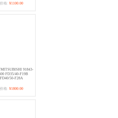
价格:
¥1100.00
ITSUBISHI 91843-
400 FD35/40-F19B
FD40/50-F28A
价格:
¥1800.00