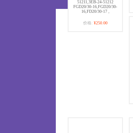
51211,3EB-24-51212
FGD20/30-16,FGD20/30-
16,FD20/30-17 ,
价格:
¥250.00