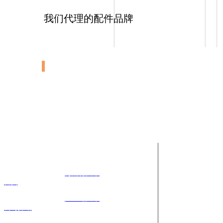
我们代理的配件品牌
转向节
KOMATSU,KOMATSU,KOM
ATSU 3EB-24-51221,3EB-24-
51221A,3EB-24-51222
FGD20/30-16,FD20/30-
16,FD20.25.30-16 ,NO
价格:
¥250.00
联系我们
总部
海斯特
叉车
叉车配件：18
首页
比亚迪叉车
二手叉车销
公司介绍
邮箱：parts