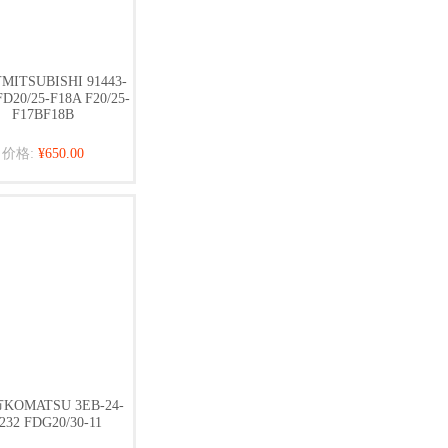
ITSUBISHI 91443-
FD20/25-F18A F20/25-
F17BF18B
价格:
¥650.00
OMATSU 3EB-24-
232 FDG20/30-11