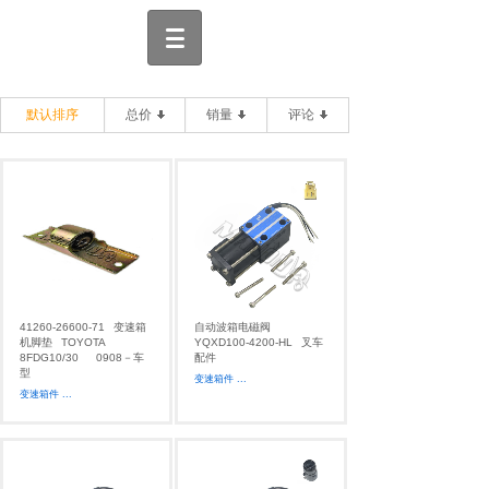
默认排序
总价
销量
评论
41260-26600-71
变速箱
自动波箱电磁阀
机脚垫
TOYOTA
YQXD100-4200-HL
叉车
8FDG10/30
0908－车
配件
型
变速箱件
...
变速箱件
...