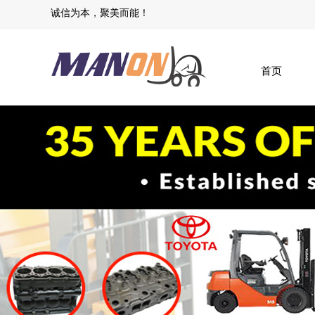
​诚信为本，聚美而能​！
首页