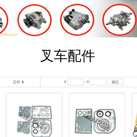
叉车配件
总价
¥
-
¥
确定