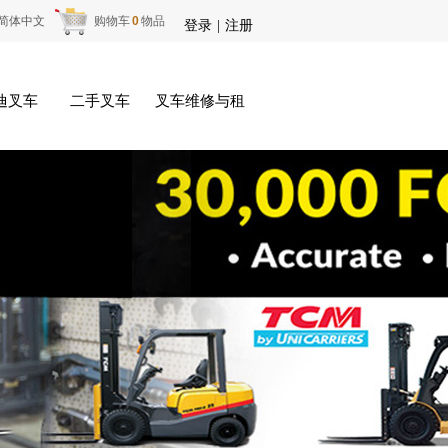
简体中文
购物车
0
物品
登录
|
注册
迪叉车
二手叉车
叉车维修与租赁