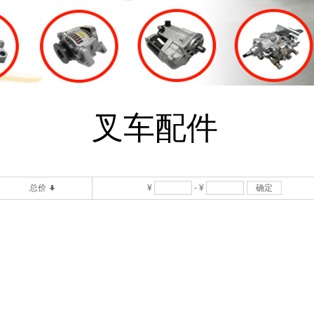
叉车配件
总价
¥
-
¥
确定