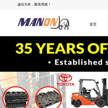
​诚信为本，聚美而能​！
首页