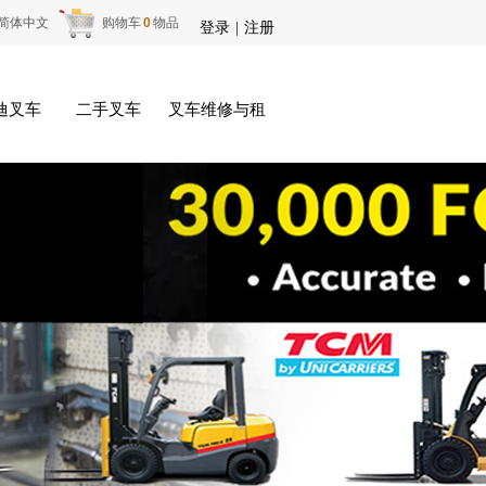
简体中文
购物车
0
物品
登录
|
注册
迪叉车
二手叉车
叉车维修与租赁